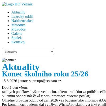
Aktuality
Lezecký oddíl
Nabízené akce
Metodika
Průvodce
Galerie
Spolek
Kontakty
Aktuality
Konec školního roku 25/26
15.6.2026
| autor: suprcupr@seznam.cz
Dobrý den všem,
rád bych poděkoval všem vedoucím, dětem i rodičům za průběh celého
V letním období nás čeká tábor (informace budeme posílat).
Ohledně provozu oddílu od září 2026 vás budeme také informovat.O
Pro komunikaci budeme dál využívat WhatsApp skupiny a také email