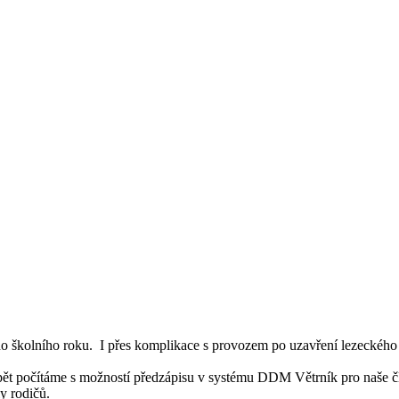
 školního roku. I přes komplikace s provozem po uzavření lezeckého c
pět počítáme s možností předzápisu v systému DDM Větrník pro naše č
y rodičů.