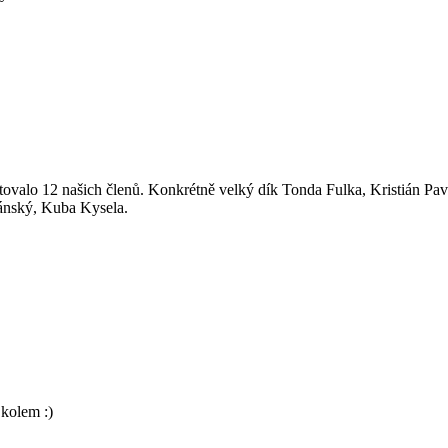
tovalo 12 našich členů. Konkrétně velký dík Tonda Fulka, Kristián Pa
ránský, Kuba Kysela.
 kolem :)