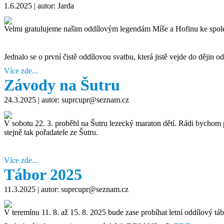
1.6.2025
| autor: Jarda
Velmi gratulujeme našim oddílovým legendám Míše a Hofinu ke společn
Jednalo se o první čistě oddílovou svatbu, která jistě vejde do dějin odd
Více zde...
Závody na Šutru
24.3.2025
| autor: suprcupr@seznam.cz
V sobotu 22. 3. proběhl na Šutru lezecký maraton dětí. Rádi bychom p
stejně tak pořadatele ze Šutru.
Více zde...
Tábor 2025
11.3.2025
| autor: suprcupr@seznam.cz
V teremínu 11. 8. až 15. 8. 2025 bude zase probíhat letní oddílový tá