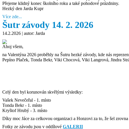
Přejeme klidný konec školního roku a také pohodové prázdniny.
Hezký den Jarda Kupr
Více zde...
Šutr závody 14. 2. 2026
14.2.2026
| autor: Jarda
Ahoj všem,
na Valentýna 2026 proběhly na Šutru hezké závody, kde nás reprezen
Pepíno Plaček, Tonda Bekr, Viki Chocová, Viki Langrová, Jindra St
Celý den byl korunován skvělými výsledky:
Vašek Nevečeřal - 1. místo
Tonda Bekr - 1. místo
Kryštof Hrubý - 3. místo
Díky moc Jáce za celkovou organizaci a Honzovi za to, že šel zrovna
Fotky ze závodu jsou v oddílové
GALERII