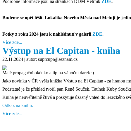
Podrobné informace jsou na stránkách DDM Větrník
ZDE
.
Budeme se opět těšit. Lokalika Nového Města nad Metují je jedin
Fotky z roku 2024 jsou k nahlédnutí v galerii
ZDE
.
Více zde...
Výstup na El Capitan - kniha
22.11.2024
| autor: suprcupr@seznam.cz
Malé propagační okénko a tip na vánoční dárek :)
Jako novinka v ČR vyšla knížka Výstup na El Capitan - za hranou mo
Podstatné je že překlad tvořil pan René Souček. Tatínek Kuby Součka 
Kniha je neuvěřitelně čtivá a poskytuje úžasný vhled do lezeckého
Odkaz na knihu.
Více zde...