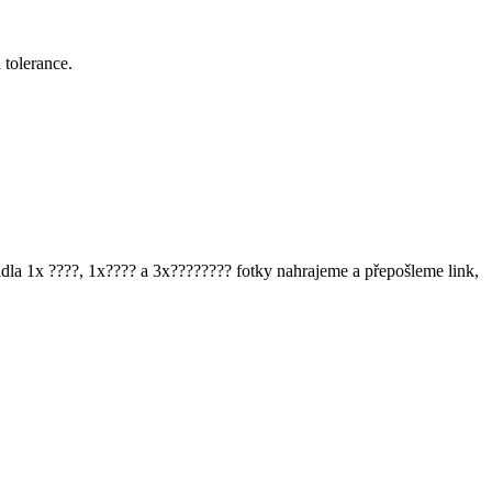
 tolerance.
adla 1x ????, 1x???? a 3x???????? fotky nahrajeme a přepošleme link,