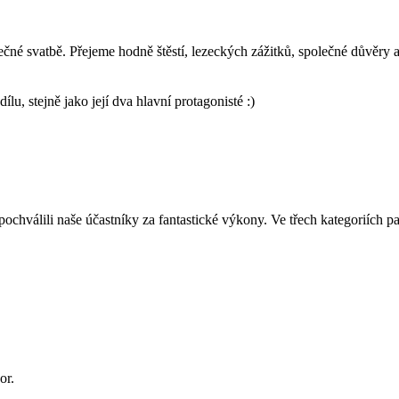
é svatbě. Přejeme hodně štěstí, lezeckých zážitků, společné důvěry a
ílu, stejně jako její dva hlavní protagonisté :)
ochválili naše účastníky za fantastické výkony. Ve třech kategoriích p
bor.