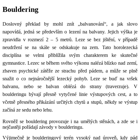
Bouldering
Doslovný překlad by mohl znít „balvanování“, a jak slovo
napovídá, jedná se především o lezení na balvany. Jejich výška je
zpravidla v rozmezí 2 – 5 metrů. Leze se bez jištění, v případě
neudržení se na skále se odskakuje na zem. Tato horolezecká
disciplína se velmi přiblížila svým charakterem ke skutečné
gymnastice. Lezec se během svého výkonu nalézá blízko nad zemí,
zbaven psychické zátěže ze strachu před pádem, a může se plně
snažit o co nejnáročnější lezecký pohyb. Leze se buď na vršek
balvanu, nebo se balvan oblézá do strany (traverzuje). V
boulderingu bývají přesně vytyčené linie výstupových cest, a to
včetně přesného přikázání určitých chytů a stupů, někdy se výstup
začíná ze sedu nebo lehu.
Rovněž se bouldering provozuje i na umělých stěnách, a zde se i
nejčastěji pořádají závody v boulderingu.
Výjimečně je boulderingový terén vysoký nad úroveň, kdy pád