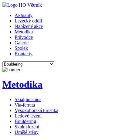
Aktuality
Lezecký oddíl
Nabízené akce
Metodika
Průvodce
Galerie
Spolek
Kontakty
Metodika
Skialpinismus
Via-ferrata
Vysokohorská turistika
Ledové lezení
Bouldering
Skalní lezení
Umělé stěny