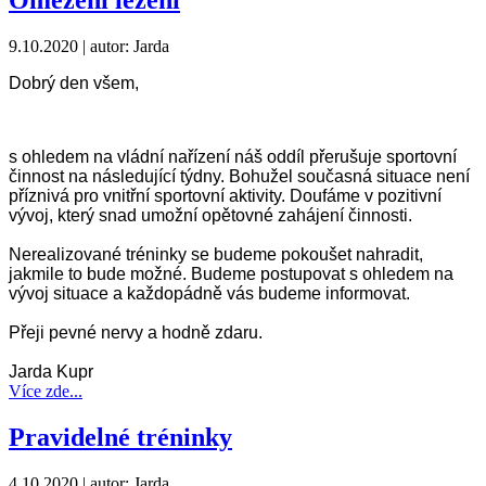
Omezení lezení
9.10.2020
| autor: Jarda
Dobrý den všem,
s ohledem na vládní nařízení náš oddíl přerušuje sportovní
činnost na následující týdny. Bohužel současná situace není
příznivá pro vnitřní sportovní aktivity. Doufáme v pozitivní
vývoj, který snad umožní opětovné zahájení činnosti.
Nerealizované tréninky se budeme pokoušet nahradit,
jakmile to bude možné. Budeme postupovat s ohledem na
vývoj situace a každopádně vás budeme informovat.
Přeji pevné nervy a hodně zdaru.
Jarda Kupr
Více zde...
Pravidelné tréninky
4.10.2020
| autor: Jarda