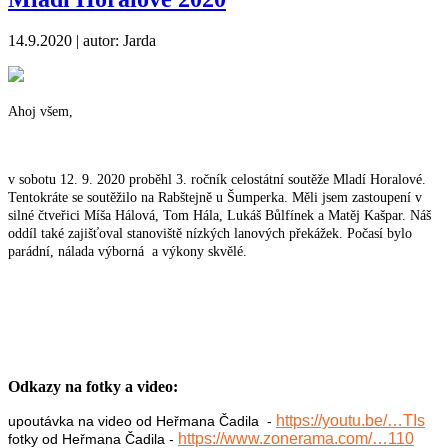
14.9.2020
| autor: Jarda
Ahoj všem,
v sobotu 12. 9. 2020 proběhl 3. ročník celostátní soutěže Mladí Horalové.
Tentokráte se soutěžilo na Rabštejně u Šumperka. Měli jsem zastoupení v
silné čtveřici Míša Hálová, Tom Hála, Lukáš Bůlfínek a Matěj Kašpar. Náš
oddíl také zajišťoval stanoviště nízkých lanových překážek. Počasí bylo
parádní, nálada výborná a výkony skvělé.
Odkazy na fotky a video:
https://youtu.be/…TIs
upoutávka na video od Heřmana Čadila -
https://www.zonerama.com/…110
fotky od Heřmana Čadila -