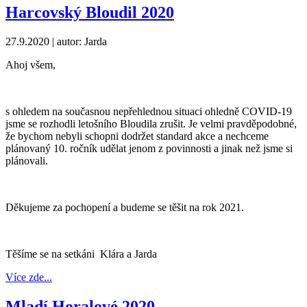
Harcovský Bloudil 2020
27.9.2020
| autor: Jarda
Ahoj všem,
s ohledem na současnou nepřehlednou situaci ohledně COVID-19
jsme se rozhodli letošního Bloudila zrušit. Je velmi pravděpodobné,
že bychom nebyli schopni dodržet standard akce a nechceme
plánovaný 10. ročník udělat jenom z povinnosti a jinak než jsme si
plánovali.
Děkujeme za pochopení a budeme se těšit na rok 2021.
Těšíme se na setkáni Klára a Jarda
Více zde...
Mladí Horalové 2020