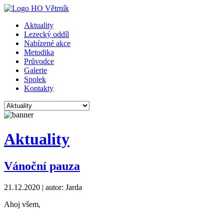
Aktuality
Lezecký oddíl
Nabízené akce
Metodika
Průvodce
Galerie
Spolek
Kontakty
Aktuality
Vánoční pauza
21.12.2020
| autor: Jarda
Ahoj všem,