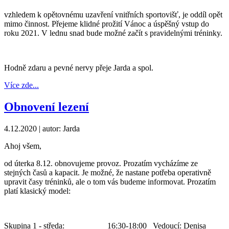
vzhledem k opětovnému uzavření vnitřních sportovišť, je oddíl opět
mimo činnost. Přejeme klidné prožití Vánoc a úspěšný vstup do
roku 2021. V lednu snad bude možné začít s pravidelnými tréninky.
Hodně zdaru a pevné nervy přeje Jarda a spol.
Více zde...
Obnovení lezení
4.12.2020
| autor: Jarda
Ahoj všem,
od úterka 8.12. obnovujeme provoz. Prozatím vycházíme ze
stejných časů a kapacit. Je možné, že nastane potřeba operativně
upravit časy tréninků, ale o tom vás budeme informovat. Prozatím
platí klasický model:
Skupina 1 - středa: 16:30-18:00 Vedoucí: Denisa