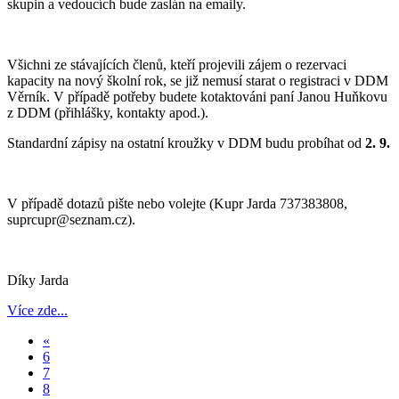
skupin a vedoucích bude zaslán na emaily.
Všichni ze stávajících členů, kteří projevili zájem o rezervaci
kapacity na nový školní rok, se již nemusí starat o registraci v DDM
Věrník. V případě potřeby budete kotaktováni paní Janou Huňkovu
z DDM (přihlášky, kontakty apod.).
Standardní zápisy na ostatní kroužky v DDM budu probíhat od
2. 9.
V případě dotazů pište nebo volejte (Kupr Jarda 737383808,
suprcupr@seznam.cz).
Díky Jarda
Více zde...
«
6
7
8